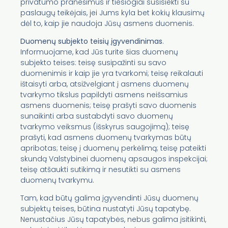
privatumo pranešimus ir tiesiogiai susisiekti su
paslaugų teikėjais, jei Jums kyla bet kokių klausimų
dėl to, kaip jie naudoja Jūsų asmens duomenis.
Duomenų subjekto teisių įgyvendinimas
.
Informuojame, kad Jūs turite šias duomenų
subjekto teises: teisę susipažinti su savo
duomenimis ir kaip jie yra tvarkomi; teisę reikalauti
ištaisyti arba, atsižvelgiant į asmens duomenų
tvarkymo tikslus papildyti asmens neišsamius
asmens duomenis; teisę prašyti savo duomenis
sunaikinti arba sustabdyti savo duomenų
tvarkymo veiksmus (išskyrus saugojimą); teisę
prašyti, kad asmens duomenų tvarkymas būtų
apribotas; teisę į duomenų perkėlimą; teisę pateikti
skundą Valstybinei duomenų apsaugos inspekcijai;
teisę atšaukti sutikimą ir nesutikti su asmens
duomenų tvarkymu.
Tam, kad būtų galima įgyvendinti Jūsų duomenų
subjektų teises, būtina nustatyti Jūsų tapatybę.
Nenustačius Jūsų tapatybės, nebus galima įsitikinti,