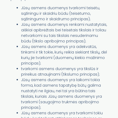
Jūsų asmens duomenys tvarkomi teisėtu,
sąžiningu ir skaidriu būdu (teisėtumo,
sąžiningumo ir skaidrumo principas);
Jūsų asmens duomenys renkami nustatytais,
aiškiai apibrėžtais bei teisėtais tikslais ir toliau
netvarkomi su tais tikslais nesuderinamu
būdu (tikslo apribojimo principas);
Jūsų asmens duomenys yra adekvatūs,
tinkami ir tik tokie, kurių reikia siekiant tikslų, dėl
kurių jie tvarkomi (duomenų kiekio mažinimo
principas);
tvarkomi asmens duomenys yra tikslūs ir
prireikus atnaujinami (tikslumo principas);
Jūsų asmens duomenys yra laikomi tokia
forma, kad asmens tapatybę būtų galima
nustatyti ne ilgiau, nei tai yra būtina tais
tikslais, kuriais Jūsų asmens duomenys yra
tvarkomi (saugojimo trukmės apribojimo
principas);
Jūsų asmens duomenys yra tvarkomi tokiu