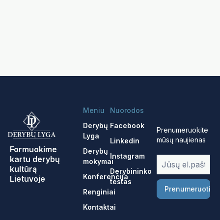
Meniu
Nuorodos
Derybų
Facebook
Prenumeruokite
Lyga
mūsų naujienas
Linkedin
Formuokime
Derybų
Instagram
kartu derybų
mokymai
kultūrą
Derybininko
Konferencija
Lietuvoje
testas
Prenumeruoti
Renginiai
Kontaktai