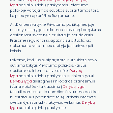
lyga
socialinių tinklų paskyromis. Privatumo
politikoje vartojamos sąvokos suprantamos taip,
kaip jos yra apibrėžtos Reglamente.
Atidžiai perskaitykite Privatumo politiką, nes joje
nustatytos sąlygos taikomos kiekvieną kartą Jums
apsilankant svetainėje ar kitaip ja naudojantis.
Prašome reguliariai susipažinti su aktualia šio
dokumento versija, nes ateityje jos turinys gali
keistis.
Laikoma, kad Jūs susipažįstate ir išreiškiate savo
sutikimą laikytis Privatumo politikos, kai Jūs
apsilankote Interneto svetainėje,
Derybų
lyga
socialinių tinklų paskyrose, sutinkate gauti
Derybų lyga
tiesioginės rinkodaros pranešimus
ir/ar kreipiatės kitu klausimu į
Derybų lyga
.
Nesutikdami su kuria nors šios Privatumo politikos
nuostata, Jūs parandate teisę lankytis Interneto
svetainėje, ir/ar atlikti aktyvius veiksmus
Derybų
lyga
socialinių tinklų paskyrose.