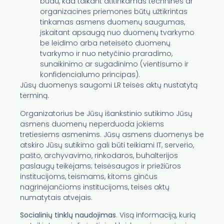
būdu, kad taikant atitinkamas technines ar
organizacines priemones būtų užtikrintas
tinkamas asmens duomenų saugumas,
įskaitant apsaugą nuo duomenų tvarkymo
be leidimo arba neteisėto duomenų
tvarkymo ir nuo netyčinio praradimo,
sunaikinimo ar sugadinimo (vientisumo ir
konfidencialumo principas).
Jūsų duomenys saugomi LR teisės aktų nustatytą
terminą.
Organizatorius be Jūsų išankstinio sutikimo Jūsų
asmens duomenų neperduoda jokiems
tretiesiems asmenims. Jūsų asmens duomenys be
atskiro Jūsų sutikimo gali būti teikiami IT, serverio,
pašto, archyvavimo, rinkodaros, buhalterijos
paslaugų teikėjams; teisėsaugos ir priežiūros
institucijoms, teismams, kitoms ginčus
nagrinėjančioms institucijoms, teisės aktų
numatytais atvejais.
Socialinių tinklų naudojimas
. Visą informaciją, kurią