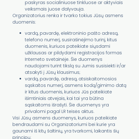
paskyras socialiniuose tinkluose ar aktyviais
veiksmais juose dalyvauja.
Organizatorius renka ir tvarko tokius Jūsų asmens
duomenis:
vardą, pavardę, elektroninio pašto adresą,
telefono numerį, susirašinėjimo turinį, kitus
duomenis, kuriuos pateikiate siųsdami
užklausas ar pildydami registracijos formas
Interneto svetainėje. Šie duomenys
naudojami turint tikslą su Jumis susisiekti ir/ar
atsakyti į Jūsų klausimus;
vardą, pavardę, adresą, atsiskaitomosios
sąskaitos numerį, asmens kodą/gimimo datą
ir kitus duomenis, kuriuos Jūs pateikiate
išimtiniais atvejais, kai tai yra būtina
sąskaitoms išrašyti. Šie duomenys yra
privalomi pagal LR teisės aktus.
Visi Jūsų asmens duomenys, kuriuos pateikiate
bendraudami su Organizatoriumi bei kurie yra
gaunami iš kitų šaltinių, yra tvarkomi, laikantis šių
principų: