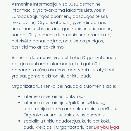
Asmeninė informacija
. Visa Jūsų asmeninė
informacija yra tvarkoma laikantis Lietuvos ir
Europos Sąjungos duomenų apsaugos teisės
reikalavimų. Organizatorius, įgyvendindamas
tinkamas technines ir organizacines priemones,
saugo Jūsų asmens duomenis nuo praradimo,
neteisėto panaudojimo, neteisėtos prieigos,
atskleidimo ar pakeitimo.
Asmens duomenys yra bet kokia Organizatoriaus
apie jus renkama informacija, kuri gali būti
panaudota Jūsų asmens tapatybei nustatyti bei
yra saugoma elektroniniu ar kitu būdu.
Organizatorius renka bei naudoja duomenis apie:
interneto svetainės lankytojus;
interneto svetainėje užpildžius užklausą,
registracijos formą arba elektroniniu paštu su
Organizatoriumi susisiekusius asmenis;
socialinių tinklų naudotojus, kurie bet kokiu
būdu kreipiasi į Organizatorių per
Derybų lyga