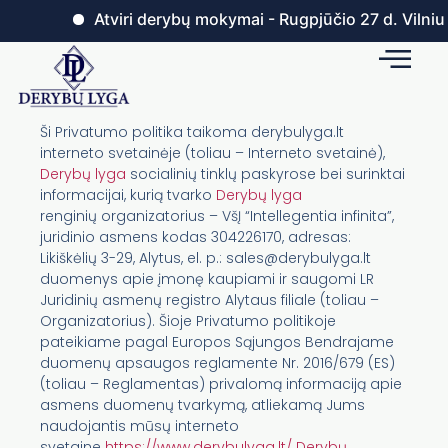
Atviri derybų mokymai - Rugpjūčio 27 d. Vilniuje. 
Ši Privatumo politika taikoma derybulyga.lt
interneto svetainėje (toliau – Interneto svetainė),
Derybų lyga
socialinių tinklų paskyrose bei surinktai
informacijai, kurią tvarko
Derybų lyga
renginių organizatorius – VšĮ “Intellegentia infinita”,
juridinio asmens kodas 304226170, adresas:
Likiškėlių 3-29, Alytus, el. p.: sales@derybulyga.lt
duomenys apie įmonę kaupiami ir saugomi LR
Juridinių asmenų registro Alytaus filiale (toliau –
Organizatorius). Šioje Privatumo politikoje
pateikiame pagal Europos Sąjungos Bendrajame
duomenų apsaugos reglamente Nr. 2016/679 (ES)
(toliau – Reglamentas) privalomą informaciją apie
asmens duomenų tvarkymą, atliekamą Jums
naudojantis mūsų interneto
svetaine
https://www.derybulyga.lt/
Derybų