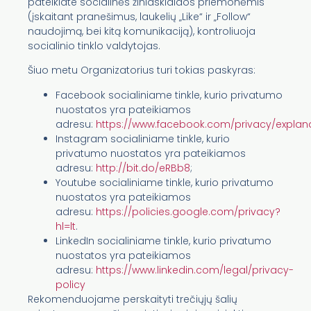
pateikiate socialinės žiniasklaidos priemonėmis
(įskaitant pranešimus, laukelių „Like“ ir „Follow“
naudojimą, bei kitą komunikaciją), kontroliuoja
socialinio tinklo valdytojas.
Šiuo metu Organizatorius turi tokias paskyras:
Facebook socialiniame tinkle, kurio privatumo
nuostatos yra pateikiamos
adresu:
https://www.facebook.com/privacy/explan
Instagram socialiniame tinkle, kurio
privatumo nuostatos yra pateikiamos
adresu:
http://bit.do/eRBb8
;
Youtube socialiniame tinkle, kurio privatumo
nuostatos yra pateikiamos
adresu:
https://policies.google.com/privacy?
hl=lt
.
LinkedIn socialiniame tinkle, kurio privatumo
nuostatos yra pateikiamos
adresu:
https://www.linkedin.com/legal/privacy-
policy
Rekomenduojame perskaityti trečiųjų šalių