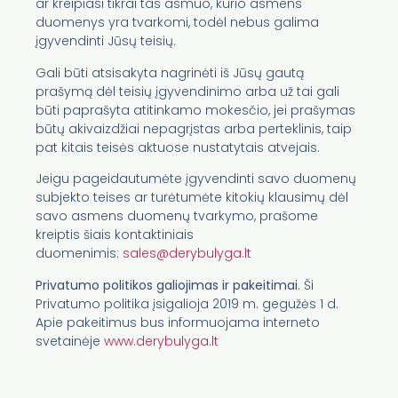
ar kreipiasi tikrai tas asmuo, kurio asmens
duomenys yra tvarkomi, todėl nebus galima
įgyvendinti Jūsų teisių.
Gali būti atsisakyta nagrinėti iš Jūsų gautą
prašymą dėl teisių įgyvendinimo arba už tai gali
būti paprašyta atitinkamo mokesčio, jei prašymas
būtų akivaizdžiai nepagrįstas arba perteklinis, taip
pat kitais teisės aktuose nustatytais atvejais.
Jeigu pageidautumėte įgyvendinti savo duomenų
subjekto teises ar turėtumėte kitokių klausimų dėl
savo asmens duomenų tvarkymo, prašome
kreiptis šiais kontaktiniais
duomenimis:
sales@derybulyga.lt
Privatumo politikos galiojimas ir pakeitimai
. Ši
Privatumo politika įsigalioja 2019 m. gegužės 1 d.
Apie pakeitimus bus informuojama interneto
svetainėje
www.derybulyga.lt